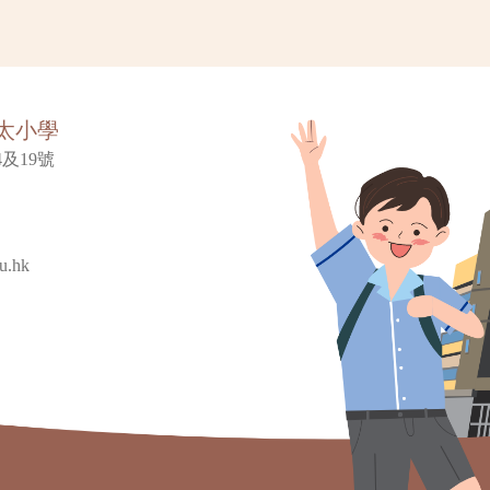
太小學
及19號
u.hk