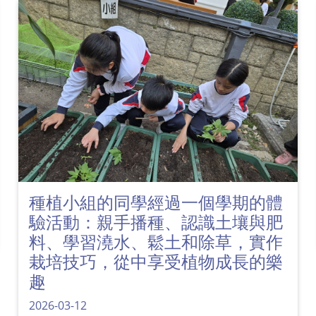
種植小組的同學經過一個學期的體
驗活動：親手播種、認識土壤與肥
料、學習澆水、鬆土和除草，實作
栽培技巧，從中享受植物成長的樂
趣
2026-03-12